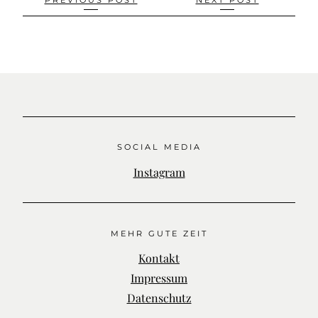
Beitragsnavigation
PREVIOUS POST
NEXT POST
SOCIAL MEDIA
Instagram
MEHR GUTE ZEIT
Kontakt
Impressum
Datenschutz