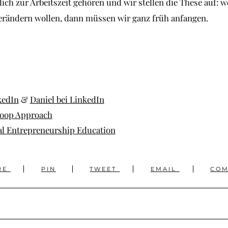
lich zur Arbeitszeit gehören und wir stellen die These auf: 
verändern wollen, dann müssen wir ganz früh anfangen.
kedIn
&
Daniel bei LinkedIn
oop Approach
al Entrepreneurship Education
RE
PIN
TWEET
EMAIL
CO